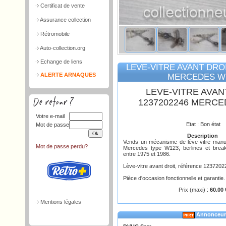
Certificat de vente
Assurance collection
Rétromobile
Auto-collection.org
Echange de liens
LEVE-VITRE AVANT DROI
ALERTE ARNAQUES
MERCEDES W
LEVE-VITRE AVAN
1237202246 MERCE
Votre e-mail
Etat : Bon état
Mot de passe
Description
Vends un mécanisme de lève-vitre manue
Mot de passe perdu?
Mercedes type W123, berlines et break
entre 1975 et 1986.
Lève-vitre avant droit, référence 123720
Pièce d'occasion fonctionnelle et garantie.
Prix (maxi) :
60.00 
Mentions légales
Annonceur