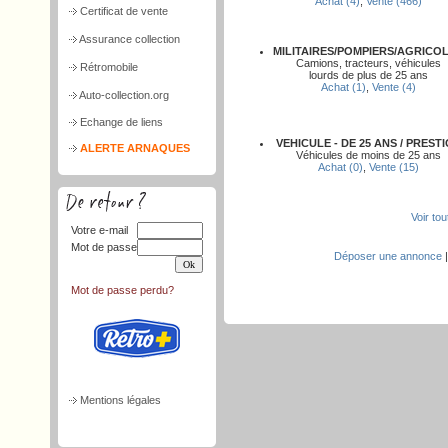
Achat (4)
,
Vente (466)
Certificat de vente
Assurance collection
MILITAIRES/POMPIERS/AGRICO
Camions, tracteurs, véhicules
Rétromobile
lourds de plus de 25 ans
Achat (1)
,
Vente (4)
Auto-collection.org
Echange de liens
VEHICULE - DE 25 ANS / PREST
ALERTE ARNAQUES
Véhicules de moins de 25 ans
Achat (0)
,
Vente (15)
Voir to
Votre e-mail
Mot de passe
Déposer une annonce
Mot de passe perdu?
Mentions légales