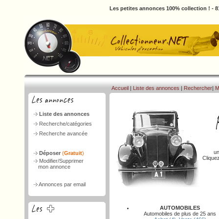
Les petites annonces 100% collection ! - 
Accueil
|
Liste des annonces
|
Rechercher
|
M
Liste des annonces
Recherche/catégories
Recherche avancée
un
Déposer
(
Gratuit
)
Clique
Modifier/Supprimer
mon annonce
Annonces par email
AUTOMOBILES
Automobiles de plus de 25 ans