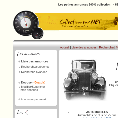
Les petites annonces 100% collection ! - 
Accueil
|
Liste des annonces
|
Rechercher
|
M
Liste des annonces
Recherche/catégories
Recherche avancée
un
Déposer
(
Gratuit
)
Clique
Modifier/Supprimer
mon annonce
Annonces par email
AUTOMOBILES
Automobiles de plus de 25 ans