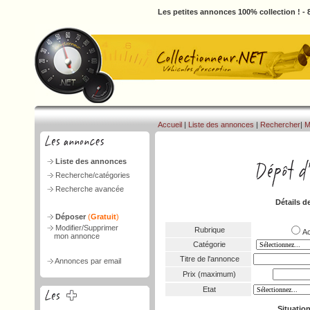
Les petites annonces 100% collection ! -
Accueil
|
Liste des annonces
|
Rechercher
|
M
Liste des annonces
Recherche/catégories
Recherche avancée
Détails d
Déposer
(
Gratuit
)
Modifier/Supprimer
Rubrique
A
mon annonce
Catégorie
Titre de l'annonce
Annonces par email
Prix (maximum)
Etat
Situatio