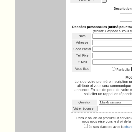
Photo Nº5
Description
Données personnelles
(utilisé pour t
(mettez 1 espace si vous n
Nom
Adresse
Code Postal
Tél. Fixe
E-Mail
Vous êtes
Particulier
Mot
Lors de votre première inscription
attribué et vous sera communiqué p
annonce. En cas de perte de votre 
solliciter un rappel en réponda
Question
Votre réponse
Dans le soucis de produire un service 
nous nous réservons le droit de la d
Je suis d'accord avec la
chart