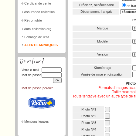
Certificat de vente
Précisez, si nécessaire
en f
Département français
Assurance collection
Pr
Rétromobile
Marque
Auto-collection.org
Echange de liens
Modèle
ALERTE ARNAQUES
Version
Kilométrage
Votre e-mail
Année de mise en circulation
Mot de passe
Phot
Formats d’images acce
Mot de passe perdu?
Taille maximale
Toute tentative avec un autre type de 
Photo Nº1
Photo Nº2
Mentions légales
Photo Nº3
Photo Nº4