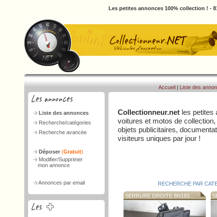
Les petites annonces 100% collection ! - 
Accueil
|
Liste des anno
Collectionneur.net
les petites
Liste des annonces
voitures et motos de collection,
Recherche/catégories
objets publicitaires, document
Recherche avancée
visiteurs uniques par jour !
Déposer
(
Gratuit
)
Modifier/Supprimer
mon annonce
Annonces par email
RECHERCHE PAR CAT
SERRURE DROITE 8N183...
SE