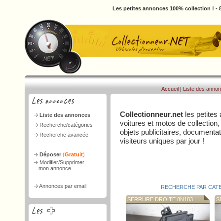
Les petites annonces 100% collection ! -
Accueil
|
Liste des anno
Collectionneur.net
les petites
Liste des annonces
voitures et motos de collection,
Recherche/catégories
objets publicitaires, document
Recherche avancée
visiteurs uniques par jour !
Déposer
(
Gratuit
)
Modifier/Supprimer
mon annonce
Annonces par email
RECHERCHE PAR CAT
SERRURE DROITE 8N183...
SE