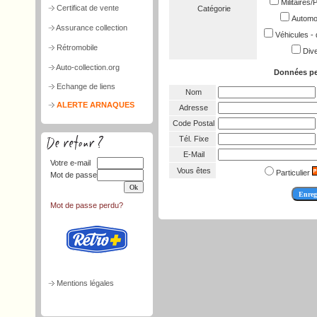
Militaires
Certificat de vente
Catégorie
Automob
Assurance collection
Véhicules - 
Rétromobile
Dive
Auto-collection.org
Données pe
Echange de liens
Nom
ALERTE ARNAQUES
Adresse
Code Postal
Tél. Fixe
E-Mail
Votre e-mail
Vous êtes
Particulier
Mot de passe
Mot de passe perdu?
Mentions légales