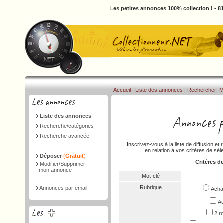
Les petites annonces 100% collection ! - 
Accueil
|
Liste des annonces
|
Rechercher
|
M
Liste des annonces
Recherche/catégories
Recherche avancée
Inscrivez-vous à la liste de diffusion 
en relation à vos critères de séle
Déposer
(
Gratuit
)
Critères d
Modifier/Supprimer
mon annonce
Mot-clé
Rubrique
Annonces par email
Ach
Au
2 r