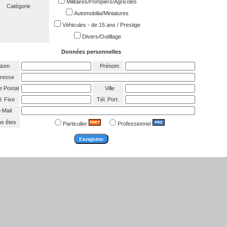
Militaires/Pompiers/Agricoles
Catégorie
Automobilia/Miniatures
Véhicules - de 15 ans / Prestige
Divers/Outillage
Données personnelles
Nom
Prénom
resse
 Postal
Ville
. Fixe
Tél. Port.
-Mail
s êtes
Particulier
Professionnel