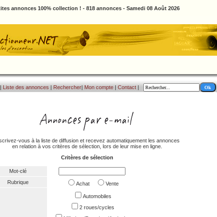
ites annonces 100% collection ! - 818 annonces - Samedi 08 Août 2026
|
Liste des annonces
|
Rechercher
|
Mon compte
|
Contact
|
scrivez-vous à la liste de diffusion et recevez automatiquement les annonces
en relation à vos critères de sélection, lors de leur mise en ligne.
Critères de sélection
Mot-clé
Rubrique
Achat
Vente
Automobiles
2 roues/cycles