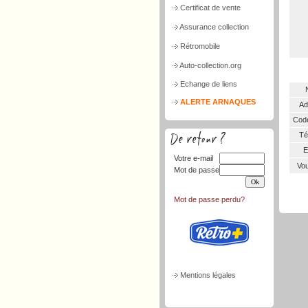
Certificat de vente
Assurance collection
Rétromobile
Auto-collection.org
Echange de liens
ALERTE ARNAQUES
Ad
Code
Tél
E
Votre e-mail
Vou
Mot de passe
Mot de passe perdu?
Mentions légales