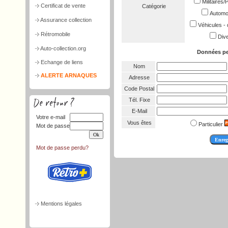
Militaires
Certificat de vente
Catégorie
Automob
Assurance collection
Véhicules - 
Rétromobile
Dive
Auto-collection.org
Données pe
Echange de liens
Nom
ALERTE ARNAQUES
Adresse
Code Postal
Tél. Fixe
E-Mail
Votre e-mail
Vous êtes
Particulier
Mot de passe
Mot de passe perdu?
Mentions légales