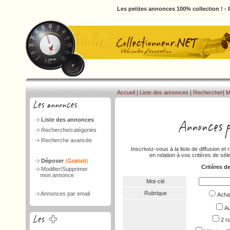
Les petites annonces 100% collection ! -
Accueil
|
Liste des annonces
|
Rechercher
|
M
Liste des annonces
Recherche/catégories
Recherche avancée
Inscrivez-vous à la liste de diffusion 
en relation à vos critères de séle
Déposer
(
Gratuit
)
Critères d
Modifier/Supprimer
mon annonce
Mot-clé
Rubrique
Annonces par email
Ach
Au
2 r