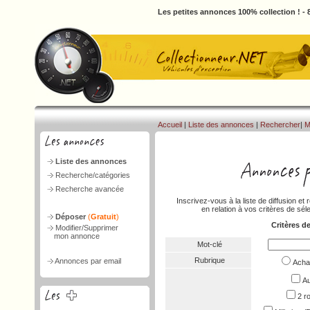
Les petites annonces 100% collection ! -
Accueil
|
Liste des annonces
|
Rechercher
|
M
Liste des annonces
Recherche/catégories
Recherche avancée
Inscrivez-vous à la liste de diffusion 
en relation à vos critères de séle
Déposer
(
Gratuit
)
Critères d
Modifier/Supprimer
mon annonce
Mot-clé
Rubrique
Annonces par email
Ach
Au
2 r