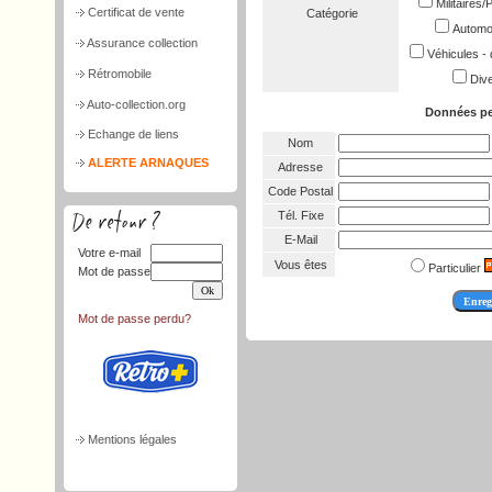
Militaires
Certificat de vente
Catégorie
Automob
Assurance collection
Véhicules - 
Rétromobile
Dive
Auto-collection.org
Données pe
Echange de liens
Nom
ALERTE ARNAQUES
Adresse
Code Postal
Tél. Fixe
E-Mail
Votre e-mail
Vous êtes
Particulier
Mot de passe
Mot de passe perdu?
Mentions légales