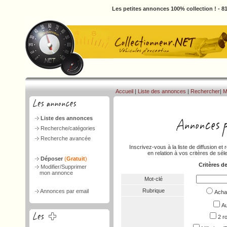
Les petites annonces 100% collection ! - 
Accueil
|
Liste des annonces
|
Rechercher
|
M
Liste des annonces
Recherche/catégories
Recherche avancée
Inscrivez-vous à la liste de diffusion 
en relation à vos critères de séle
Déposer
(
Gratuit
)
Critères d
Modifier/Supprimer
mon annonce
Mot-clé
Rubrique
Annonces par email
Ach
Au
2 r