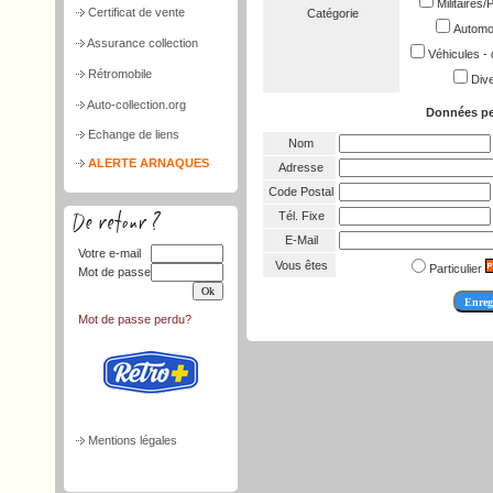
Militaires
Certificat de vente
Catégorie
Automob
Assurance collection
Véhicules - 
Rétromobile
Dive
Auto-collection.org
Données pe
Echange de liens
Nom
ALERTE ARNAQUES
Adresse
Code Postal
Tél. Fixe
E-Mail
Votre e-mail
Vous êtes
Particulier
Mot de passe
Mot de passe perdu?
Mentions légales