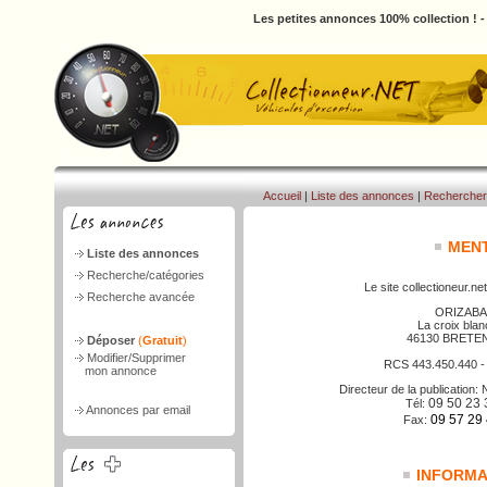
Les petites annonces 100% collection ! 
Accueil
|
Liste des annonces
|
Rechercher
MENT
Liste des annonces
Recherche/catégories
Le site collectioneur.net
Recherche avancée
ORIZABA
La croix bla
46130 BRETE
Déposer
(
Gratuit
)
Modifier/Supprimer
RCS 443.450.440 
mon annonce
Directeur de la publicatio
09 50 23 
Tél:
Annonces par email
09 57 29
Fax:
INFORMAT