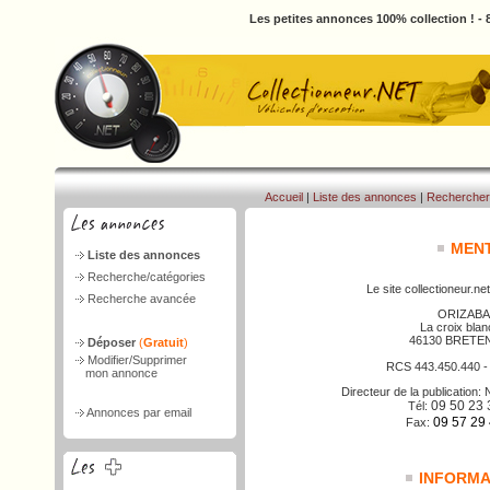
Les petites annonces 100% collection ! -
Accueil
|
Liste des annonces
|
Rechercher
MENT
Liste des annonces
Recherche/catégories
Le site collectioneur.net
Recherche avancée
ORIZABA
La croix bla
46130 BRETE
Déposer
(
Gratuit
)
Modifier/Supprimer
RCS 443.450.440 
mon annonce
Directeur de la publicatio
09 50 23 
Tél:
Annonces par email
09 57 29
Fax:
INFORMAT