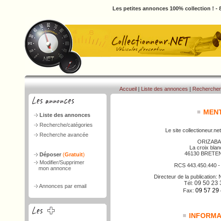
Les petites annonces 100% collection ! -
Accueil
|
Liste des annonces
|
Rechercher
MENT
Liste des annonces
Recherche/catégories
Le site collectioneur.net
Recherche avancée
ORIZABA
La croix bla
46130 BRETE
Déposer
(
Gratuit
)
Modifier/Supprimer
RCS 443.450.440 
mon annonce
Directeur de la publicatio
09 50 23 
Tél:
Annonces par email
09 57 29
Fax:
INFORMAT