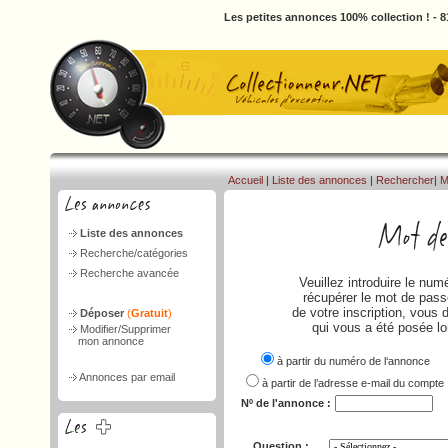
Les petites annonces 100% collection ! - 
Accueil
|
Liste des annonces
|
Rechercher
|
M
Liste des annonces
Recherche/catégories
Recherche avancée
Veuillez introduire le nu
récupérer le mot de passe
de votre inscription, vous 
Déposer
(
Gratuit
)
qui vous a été posée lo
Modifier/Supprimer
mon annonce
à partir du numéro de l‘annonce
Annonces par email
à partir de l’adresse e-mail du compte
Nº de l'annonce :
Question :