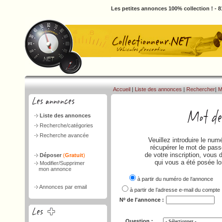
Les petites annonces 100% collection ! - 
Accueil
|
Liste des annonces
|
Rechercher
|
M
Liste des annonces
Recherche/catégories
Recherche avancée
Veuillez introduire le nu
récupérer le mot de passe
de votre inscription, vous 
Déposer
(
Gratuit
)
qui vous a été posée lo
Modifier/Supprimer
mon annonce
à partir du numéro de l‘annonce
Annonces par email
à partir de l’adresse e-mail du compte
Nº de l'annonce :
Question :