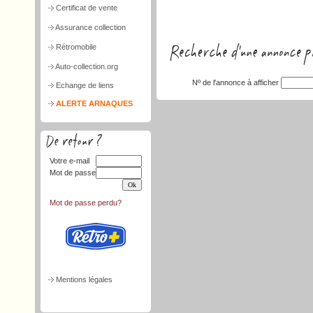
Certificat de vente
Assurance collection
Rétromobile
Auto-collection.org
Nº de l'annonce à afficher
Echange de liens
ALERTE ARNAQUES
Votre e-mail
Mot de passe
Mot de passe perdu?
Mentions légales