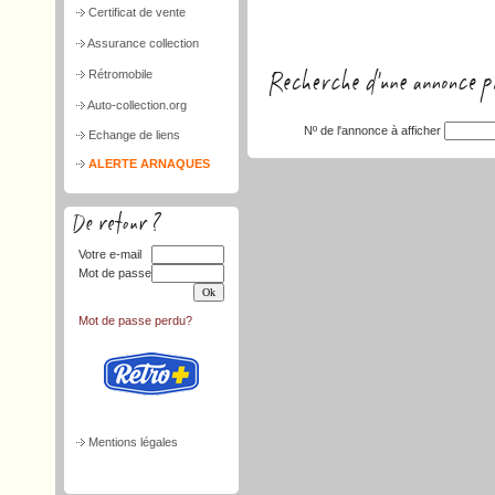
Certificat de vente
Assurance collection
Rétromobile
Auto-collection.org
Nº de l'annonce à afficher
Echange de liens
ALERTE ARNAQUES
Votre e-mail
Mot de passe
Mot de passe perdu?
Mentions légales