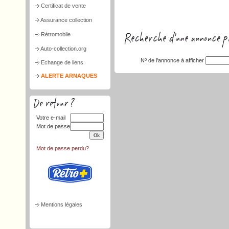
Certificat de vente
Assurance collection
Rétromobile
Auto-collection.org
Nº de l'annonce à afficher
Echange de liens
ALERTE ARNAQUES
Votre e-mail
Mot de passe
Mot de passe perdu?
Mentions légales