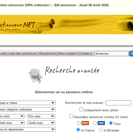
tites annonces 100% collection ! - 820 annonces - Jeudi 06 Août 2026
ueil
|
Liste des annonces
|
Rechercher
|
Mon compte
|
Contact
|
Sélectionnez un ou plusieurs critères
Rechercher le mot suivant :
Uniquement avec photo
Nouvelles annonces (moins d’1 mois)
Tous
en france
à l’étranger