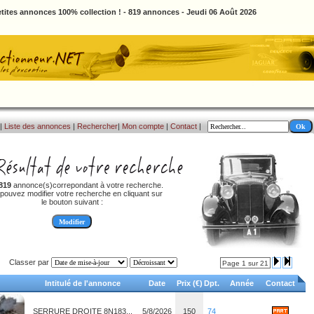
tites annonces 100% collection ! - 819 annonces - Jeudi 06 Août 2026
|
Liste des annonces
|
Rechercher
|
Mon compte
|
Contact
|
819
annonce(s)correpondant à votre recherche.
pouvez modifier votre recherche en cliquant sur
le bouton suivant :
Classer par
Page 1 sur 21
Intitulé de l'annonce
Date
Prix (€)
Dpt.
Année
Contact
SERRURE DROITE 8N183...
5/8/2026
150
74