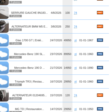
5 photos
SERRURE GAUCHE 8N183...
4/8/2026
100
74
5 photos
ALTERNATEUR BMW M5 E...
3/8/2026
250
74
5 photos
Glas 1700 GT | Entiè...
24/7/2026
49950
nl
01-01-1967
0 photo
Mercedes-Benz 190 SL...
23/7/2026
89950
nl
01-01-1960
0 photo
Mercedes-Benz 190 D ...
21/7/2026
14950
nl
01-01-1990
0 photo
Triumph TR3 | Restau...
16/7/2026
29950
nl
01-01-1960
0 photo
ALTERNATEUR 01204695...
15/7/2026
120
74
5 photos
MG TD | Restauration...
14/7/2026
29950
nl
01-01-1950