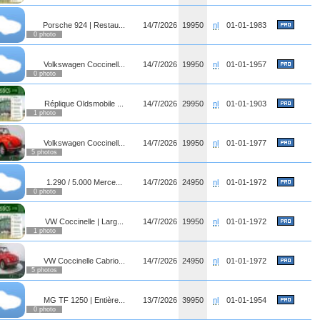
Porsche 924 | Restau...
14/7/2026
19950
nl
01-01-1983
0 photo
Volkswagen Coccinell...
14/7/2026
19950
nl
01-01-1957
0 photo
Réplique Oldsmobile ...
14/7/2026
29950
nl
01-01-1903
1 photo
Volkswagen Coccinell...
14/7/2026
19950
nl
01-01-1977
5 photos
1.290 / 5.000 Merce...
14/7/2026
24950
nl
01-01-1972
0 photo
VW Coccinelle | Larg...
14/7/2026
19950
nl
01-01-1972
1 photo
VW Coccinelle Cabrio...
14/7/2026
24950
nl
01-01-1972
5 photos
MG TF 1250 | Entière...
13/7/2026
39950
nl
01-01-1954
0 photo