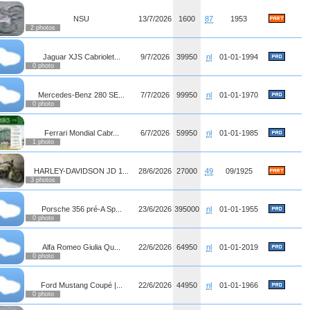
NSU
13/7/2026
1600
87
1953
2 photos
Jaguar XJS Cabriolet...
9/7/2026
39950
nl
01-01-1994
0 photo
Mercedes-Benz 280 SE...
7/7/2026
99950
nl
01-01-1970
0 photo
Ferrari Mondial Cabr...
6/7/2026
59950
nl
01-01-1985
1 photo
HARLEY-DAVIDSON JD 1...
28/6/2026
27000
49
09/1925
3 photos
Porsche 356 pré-A Sp...
23/6/2026
395000
nl
01-01-1955
0 photo
Alfa Romeo Giulia Qu...
22/6/2026
64950
nl
01-01-2019
0 photo
Ford Mustang Coupé |...
22/6/2026
44950
nl
01-01-1966
0 photo