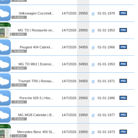
0 photo
Volkswagen Coccinell...
14/7/2026
29950
nl
01-01-1978
0 photo
MG TD | Restaurée en...
14/7/2026
29950
nl
01-01-1953
1 photo
Peugeot 404 Cabriol...
14/7/2026
34950
nl
01-01-1966
0 photo
MG TD MK2 | Extensi...
14/7/2026
34950
nl
01-01-1953
0 photo
Triumph TR6 | Restau...
14/7/2026
34950
nl
01-01-1971
0 photo
Porsche 928 S | Hist...
14/7/2026
29950
nl
01-01-1986
0 photo
MG MGB Cabriolet | B...
14/7/2026
19950
nl
01-01-1977
0 photo
Mercedes-Benz 450 SL...
14/7/2026
19950
nl
01-01-1973
1 photo