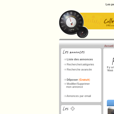
Les pe
Accueil
Liste des annonces
Recherche/catégories
Il y a
Recherche avancée
Vous 
Déposer
(
Gratuit
)
Modifier/Supprimer
mon annonce
Annonces par email