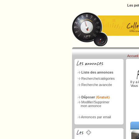
Les pet
Accueil
Liste des annonces
Recherche/catégories
Il y a
Recherche avancée
Vous 
Déposer
(
Gratuit
)
Modifier/Supprimer
mon annonce
Annonces par email