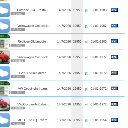
Porsche 924 | Restau...
14/7/2026
19950
nl
01-01-1983
0 photo
Volkswagen Coccinell...
14/7/2026
19950
nl
01-01-1957
0 photo
Réplique Oldsmobile ...
14/7/2026
29950
nl
01-01-1903
1 photo
Volkswagen Coccinell...
14/7/2026
19950
nl
01-01-1977
5 photos
1.290 / 5.000 Merce...
14/7/2026
24950
nl
01-01-1972
0 photo
VW Coccinelle | Larg...
14/7/2026
19950
nl
01-01-1972
1 photo
VW Coccinelle Cabrio...
14/7/2026
24950
nl
01-01-1972
5 photos
MG TF 1250 | Entière...
13/7/2026
39950
nl
01-01-1954
0 photo