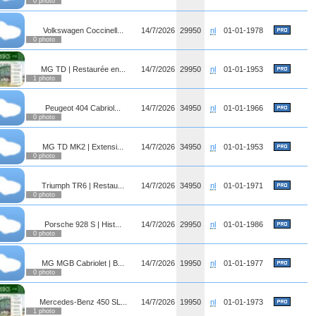
0 photo
Volkswagen Coccinell...
14/7/2026
29950
nl
01-01-1978
0 photo
MG TD | Restaurée en...
14/7/2026
29950
nl
01-01-1953
1 photo
Peugeot 404 Cabriol...
14/7/2026
34950
nl
01-01-1966
0 photo
MG TD MK2 | Extensi...
14/7/2026
34950
nl
01-01-1953
0 photo
Triumph TR6 | Restau...
14/7/2026
34950
nl
01-01-1971
0 photo
Porsche 928 S | Hist...
14/7/2026
29950
nl
01-01-1986
0 photo
MG MGB Cabriolet | B...
14/7/2026
19950
nl
01-01-1977
0 photo
Mercedes-Benz 450 SL...
14/7/2026
19950
nl
01-01-1973
1 photo