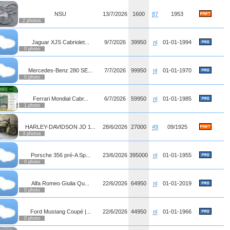
NSU
13/7/2026
1600
87
1953
2 photos
Jaguar XJS Cabriolet...
9/7/2026
39950
nl
01-01-1994
0 photo
Mercedes-Benz 280 SE...
7/7/2026
99950
nl
01-01-1970
0 photo
Ferrari Mondial Cabr...
6/7/2026
59950
nl
01-01-1985
1 photo
HARLEY-DAVIDSON JD 1...
28/6/2026
27000
49
09/1925
3 photos
Porsche 356 pré-A Sp...
23/6/2026
395000
nl
01-01-1955
0 photo
Alfa Romeo Giulia Qu...
22/6/2026
64950
nl
01-01-2019
0 photo
Ford Mustang Coupé |...
22/6/2026
44950
nl
01-01-1966
0 photo