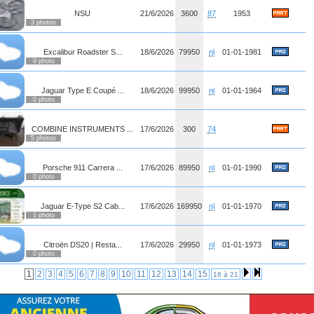
NSU
21/6/2026
3600
87
1953
3 photos
Excalibur Roadster S...
18/6/2026
79950
nl
01-01-1981
0 photo
Jaguar Type E Coupé ...
18/6/2026
99950
nl
01-01-1964
0 photo
COMBINE INSTRUMENTS ...
17/6/2026
300
74
5 photos
Porsche 911 Carrera ...
17/6/2026
89950
nl
01-01-1990
0 photo
Jaguar E-Type S2 Cab...
17/6/2026
169950
nl
01-01-1970
1 photo
Citroën DS20 | Resta...
17/6/2026
29950
nl
01-01-1973
0 photo
1
2
3
4
5
6
7
8
9
10
11
12
13
14
15
16 à 21