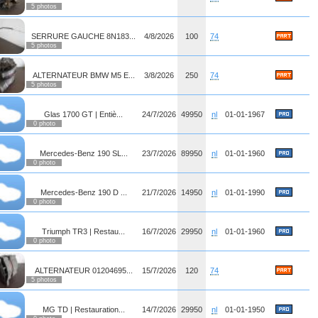
5 photos
SERRURE GAUCHE 8N183...
4/8/2026
100
74
5 photos
ALTERNATEUR BMW M5 E...
3/8/2026
250
74
5 photos
Glas 1700 GT | Entiè...
24/7/2026
49950
nl
01-01-1967
0 photo
Mercedes-Benz 190 SL...
23/7/2026
89950
nl
01-01-1960
0 photo
Mercedes-Benz 190 D ...
21/7/2026
14950
nl
01-01-1990
0 photo
Triumph TR3 | Restau...
16/7/2026
29950
nl
01-01-1960
0 photo
ALTERNATEUR 01204695...
15/7/2026
120
74
5 photos
MG TD | Restauration...
14/7/2026
29950
nl
01-01-1950