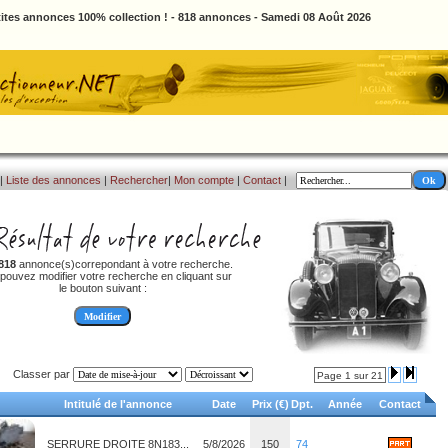
ites annonces 100% collection ! - 818 annonces - Samedi 08 Août 2026
|
Liste des annonces
|
Rechercher
|
Mon compte
|
Contact
|
818
annonce(s)correpondant à votre recherche.
pouvez modifier votre recherche en cliquant sur
le bouton suivant :
Classer par
Page 1 sur 21
Intitulé de l'annonce
Date
Prix (€)
Dpt.
Année
Contact
SERRURE DROITE 8N183...
5/8/2026
150
74