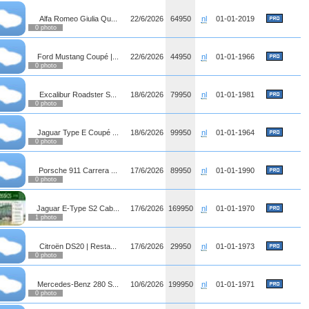
Alfa Romeo Giulia Qu...
22/6/2026
64950
nl
01-01-2019
0 photo
Ford Mustang Coupé |...
22/6/2026
44950
nl
01-01-1966
0 photo
Excalibur Roadster S...
18/6/2026
79950
nl
01-01-1981
0 photo
Jaguar Type E Coupé ...
18/6/2026
99950
nl
01-01-1964
0 photo
Porsche 911 Carrera ...
17/6/2026
89950
nl
01-01-1990
0 photo
Jaguar E-Type S2 Cab...
17/6/2026
169950
nl
01-01-1970
1 photo
Citroën DS20 | Resta...
17/6/2026
29950
nl
01-01-1973
0 photo
Mercedes-Benz 280 S...
10/6/2026
199950
nl
01-01-1971
0 photo