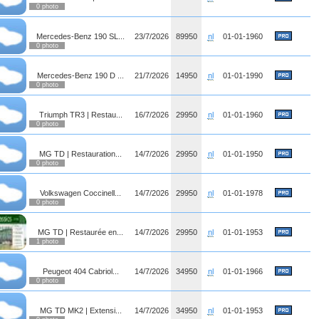
0 photo
Mercedes-Benz 190 SL...
23/7/2026
89950
nl
01-01-1960
0 photo
Mercedes-Benz 190 D ...
21/7/2026
14950
nl
01-01-1990
0 photo
Triumph TR3 | Restau...
16/7/2026
29950
nl
01-01-1960
0 photo
MG TD | Restauration...
14/7/2026
29950
nl
01-01-1950
0 photo
Volkswagen Coccinell...
14/7/2026
29950
nl
01-01-1978
0 photo
MG TD | Restaurée en...
14/7/2026
29950
nl
01-01-1953
1 photo
Peugeot 404 Cabriol...
14/7/2026
34950
nl
01-01-1966
0 photo
MG TD MK2 | Extensi...
14/7/2026
34950
nl
01-01-1953