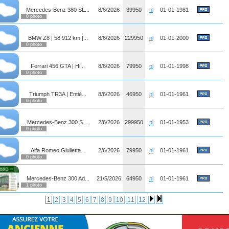
Mercedes-Benz 380 SL...
8/6/2026
39950
nl
01-01-1981
0 photo
BMW Z8 | 58 912 km |...
8/6/2026
229950
nl
01-01-2000
0 photo
Ferrari 456 GTA | Hi...
8/6/2026
79950
nl
01-01-1998
0 photo
Triumph TR3A | Entiè...
8/6/2026
46950
nl
01-01-1961
0 photo
Mercedes-Benz 300 S ...
2/6/2026
299950
nl
01-01-1953
0 photo
Alfa Romeo Giulietta...
2/6/2026
79950
nl
01-01-1961
0 photo
Mercedes-Benz 300 Ad...
21/5/2026
64950
nl
01-01-1961
1 photo
1
2
3
4
5
6
7
8
9
10
11
12