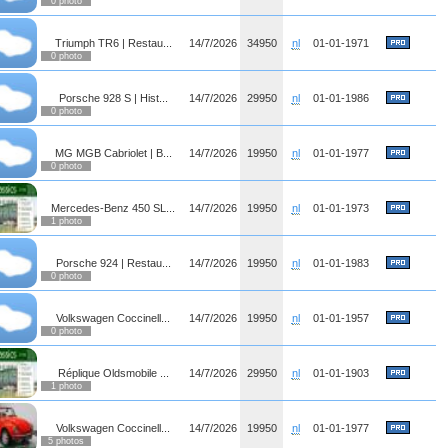
0 photo
Triumph TR6 | Restau...
14/7/2026
34950
nl
01-01-1971
0 photo
Porsche 928 S | Hist...
14/7/2026
29950
nl
01-01-1986
0 photo
MG MGB Cabriolet | B...
14/7/2026
19950
nl
01-01-1977
0 photo
Mercedes-Benz 450 SL...
14/7/2026
19950
nl
01-01-1973
1 photo
Porsche 924 | Restau...
14/7/2026
19950
nl
01-01-1983
0 photo
Volkswagen Coccinell...
14/7/2026
19950
nl
01-01-1957
0 photo
Réplique Oldsmobile ...
14/7/2026
29950
nl
01-01-1903
1 photo
Volkswagen Coccinell...
14/7/2026
19950
nl
01-01-1977
5 photos