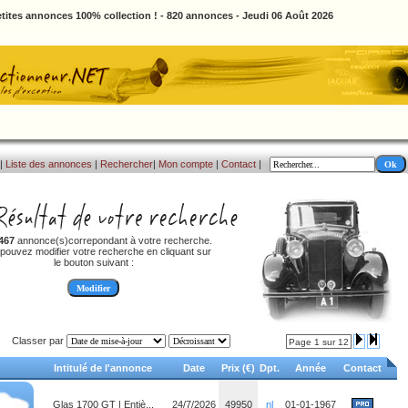
tites annonces 100% collection ! - 820 annonces - Jeudi 06 Août 2026
|
Liste des annonces
|
Rechercher
|
Mon compte
|
Contact
|
467
annonce(s)correpondant à votre recherche.
pouvez modifier votre recherche en cliquant sur
le bouton suivant :
Classer par
Page 1 sur 12
Intitulé de l'annonce
Date
Prix (€)
Dpt.
Année
Contact
Glas 1700 GT | Entiè...
24/7/2026
49950
nl
01-01-1967