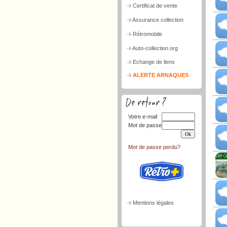
Certificat de vente
Assurance collection
Rétromobile
Auto-collection.org
Echange de liens
ALERTE ARNAQUES
Votre e-mail
Mot de passe
Mot de passe perdu?
Mentions légales