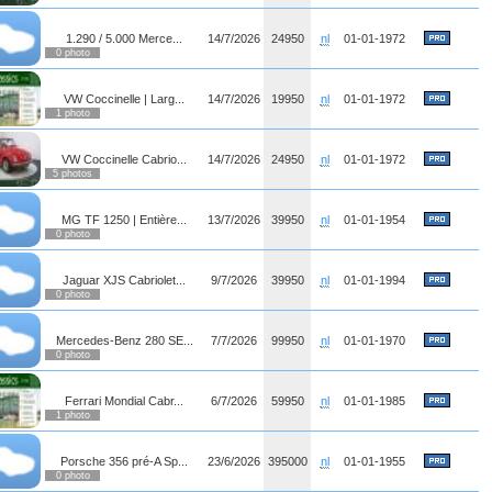
1.290 / 5.000 Merce...
14/7/2026
24950
nl
01-01-1972
0 photo
VW Coccinelle | Larg...
14/7/2026
19950
nl
01-01-1972
1 photo
VW Coccinelle Cabrio...
14/7/2026
24950
nl
01-01-1972
5 photos
MG TF 1250 | Entière...
13/7/2026
39950
nl
01-01-1954
0 photo
Jaguar XJS Cabriolet...
9/7/2026
39950
nl
01-01-1994
0 photo
Mercedes-Benz 280 SE...
7/7/2026
99950
nl
01-01-1970
0 photo
Ferrari Mondial Cabr...
6/7/2026
59950
nl
01-01-1985
1 photo
Porsche 356 pré-A Sp...
23/6/2026
395000
nl
01-01-1955
0 photo