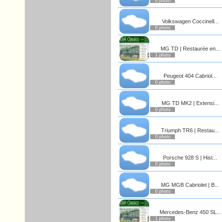
0 photo
Volkswagen Coccinell...
0 photo
MG TD | Restaurée en...
1 photo
Peugeot 404 Cabriol...
0 photo
MG TD MK2 | Extensi...
0 photo
Triumph TR6 | Restau...
0 photo
Porsche 928 S | Hist...
0 photo
MG MGB Cabriolet | B...
0 photo
Mercedes-Benz 450 SL...
1 photo