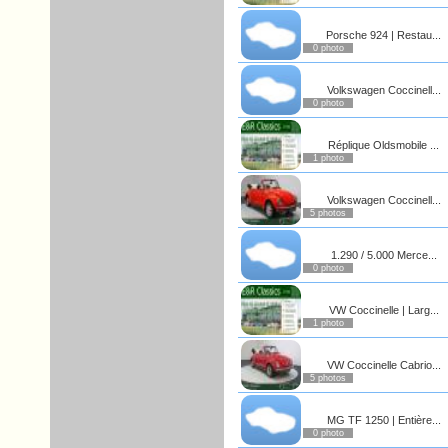
Porsche 924 | Restau...
0 photo
Volkswagen Coccinell...
0 photo
Réplique Oldsmobile ...
1 photo
Volkswagen Coccinell...
5 photos
1.290 / 5.000 Merce...
0 photo
VW Coccinelle | Larg...
1 photo
VW Coccinelle Cabrio...
5 photos
MG TF 1250 | Entière...
0 photo