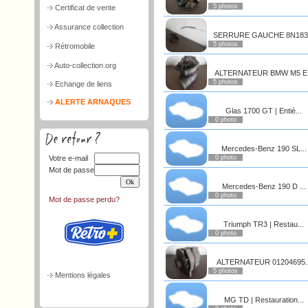
5 photos
Certificat de vente
Assurance collection
SERRURE GAUCHE 8N183.
5 photos
Rétromobile
Auto-collection.org
ALTERNATEUR BMW M5 E.
5 photos
Echange de liens
ALERTE ARNAQUES
Glas 1700 GT | Entiè...
0 photo
Mercedes-Benz 190 SL...
Votre e-mail
0 photo
Mot de passe
Mercedes-Benz 190 D ...
0 photo
Mot de passe perdu?
Triumph TR3 | Restau...
0 photo
ALTERNATEUR 01204695..
5 photos
Mentions légales
MG TD | Restauration...