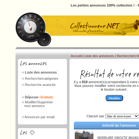
Les petites annonces 100% collection ! -
Accueil
|
Liste des annonces
|
Rechercher
|
M
Liste des annonces
Recherche/catégories
Il y a
818
annonce(s)correpondant à votre 
Recherche avancée
Vous pouvez modifier votre recherche en c
le bouton suivant :
Déposer
(
Gratuit
)
Modifier/Supprimer
mon annonce
Classer par
Annonces par email
Intitulé de l'annonce
SERRURE DROITE 8N183.