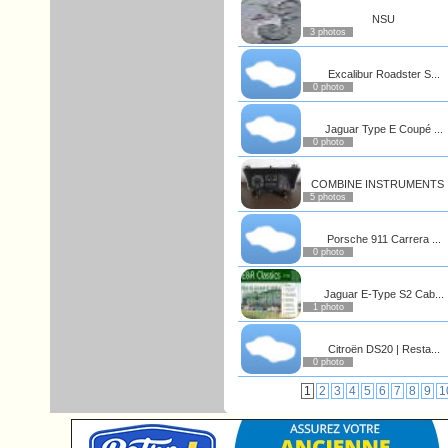
NSU
3 photos
Excalibur Roadster S...
0 photo
Jaguar Type E Coupé ...
0 photo
COMBINE INSTRUMENTS .
5 photos
Porsche 911 Carrera ...
0 photo
Jaguar E-Type S2 Cab...
1 photo
Citroën DS20 | Resta...
0 photo
1
2
3
4
5
6
7
8
9
1