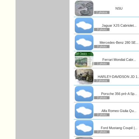
NSU
2 photos
Jaguar XJS Cabriolet...
0 photo
Mercedes-Benz 280 SE...
0 photo
Ferrari Mondial Cabr...
1 photo
HARLEY-DAVIDSON JD 1..
3 photos
Porsche 356 pré-A Sp...
0 photo
Alfa Romeo Giulia Qu...
0 photo
Ford Mustang Coupé |...
0 photo