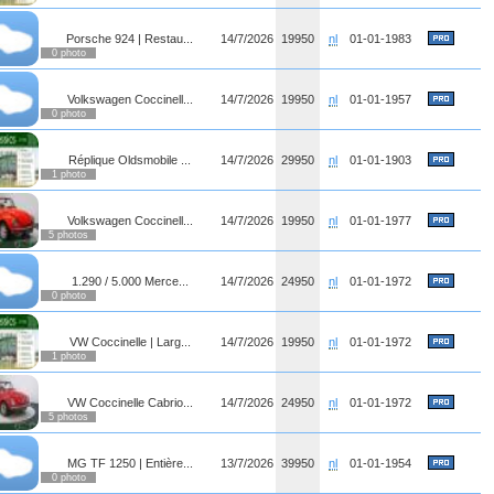
Porsche 924 | Restau...
14/7/2026
19950
nl
01-01-1983
0 photo
Volkswagen Coccinell...
14/7/2026
19950
nl
01-01-1957
0 photo
Réplique Oldsmobile ...
14/7/2026
29950
nl
01-01-1903
1 photo
Volkswagen Coccinell...
14/7/2026
19950
nl
01-01-1977
5 photos
1.290 / 5.000 Merce...
14/7/2026
24950
nl
01-01-1972
0 photo
VW Coccinelle | Larg...
14/7/2026
19950
nl
01-01-1972
1 photo
VW Coccinelle Cabrio...
14/7/2026
24950
nl
01-01-1972
5 photos
MG TF 1250 | Entière...
13/7/2026
39950
nl
01-01-1954
0 photo