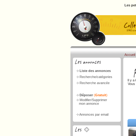
Les pet
Accueil
Liste des annonces
Recherche/catégories
Il y a
Recherche avancée
Vous 
Déposer
(
Gratuit
)
Modifier/Supprimer
mon annonce
Annonces par email