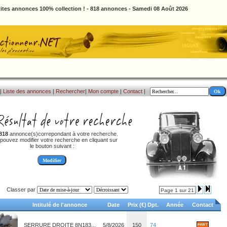
ites annonces 100% collection ! - 818 annonces - Samedi 08 Août 2026
|
Liste des annonces
|
Rechercher
|
Mon compte
|
Contact
|
818
annonce(s)correpondant à votre recherche.
pouvez modifier votre recherche en cliquant sur
le bouton suivant :
Classer par
Page 1 sur 21
Intitulé de l'annonce
Date
Prix (€)
Dpt.
Année
Contact
SERRURE DROITE 8N183...
5/8/2026
150
74