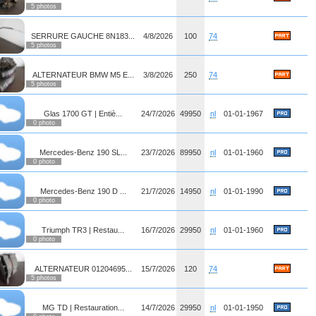
5 photos
SERRURE GAUCHE 8N183...
4/8/2026
100
74
5 photos
ALTERNATEUR BMW M5 E...
3/8/2026
250
74
5 photos
Glas 1700 GT | Entiè...
24/7/2026
49950
nl
01-01-1967
0 photo
Mercedes-Benz 190 SL...
23/7/2026
89950
nl
01-01-1960
0 photo
Mercedes-Benz 190 D ...
21/7/2026
14950
nl
01-01-1990
0 photo
Triumph TR3 | Restau...
16/7/2026
29950
nl
01-01-1960
0 photo
ALTERNATEUR 01204695...
15/7/2026
120
74
5 photos
MG TD | Restauration...
14/7/2026
29950
nl
01-01-1950