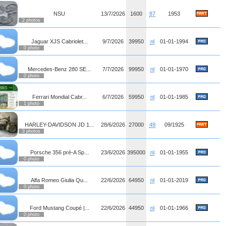
NSU
13/7/2026
1600
87
1953
2 photos
Jaguar XJS Cabriolet...
9/7/2026
39950
nl
01-01-1994
0 photo
Mercedes-Benz 280 SE...
7/7/2026
99950
nl
01-01-1970
0 photo
Ferrari Mondial Cabr...
6/7/2026
59950
nl
01-01-1985
1 photo
HARLEY-DAVIDSON JD 1...
28/6/2026
27000
49
09/1925
3 photos
Porsche 356 pré-A Sp...
23/6/2026
395000
nl
01-01-1955
0 photo
Alfa Romeo Giulia Qu...
22/6/2026
64950
nl
01-01-2019
0 photo
Ford Mustang Coupé |...
22/6/2026
44950
nl
01-01-1966
0 photo