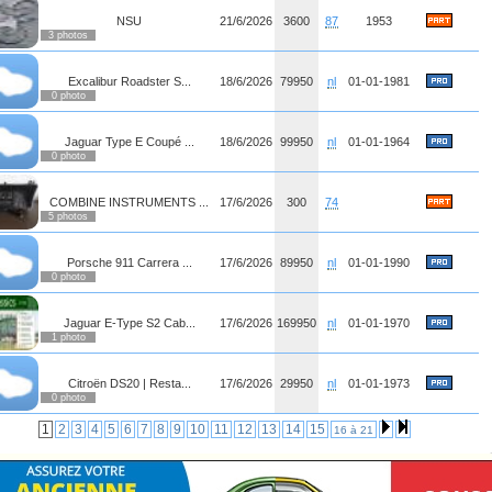
NSU
21/6/2026
3600
87
1953
3 photos
Excalibur Roadster S...
18/6/2026
79950
nl
01-01-1981
0 photo
Jaguar Type E Coupé ...
18/6/2026
99950
nl
01-01-1964
0 photo
COMBINE INSTRUMENTS ...
17/6/2026
300
74
5 photos
Porsche 911 Carrera ...
17/6/2026
89950
nl
01-01-1990
0 photo
Jaguar E-Type S2 Cab...
17/6/2026
169950
nl
01-01-1970
1 photo
Citroën DS20 | Resta...
17/6/2026
29950
nl
01-01-1973
0 photo
1
2
3
4
5
6
7
8
9
10
11
12
13
14
15
16 à 21