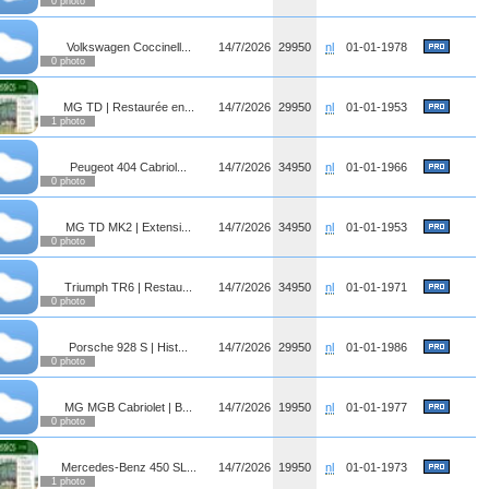
0 photo
Volkswagen Coccinell...
14/7/2026
29950
nl
01-01-1978
0 photo
MG TD | Restaurée en...
14/7/2026
29950
nl
01-01-1953
1 photo
Peugeot 404 Cabriol...
14/7/2026
34950
nl
01-01-1966
0 photo
MG TD MK2 | Extensi...
14/7/2026
34950
nl
01-01-1953
0 photo
Triumph TR6 | Restau...
14/7/2026
34950
nl
01-01-1971
0 photo
Porsche 928 S | Hist...
14/7/2026
29950
nl
01-01-1986
0 photo
MG MGB Cabriolet | B...
14/7/2026
19950
nl
01-01-1977
0 photo
Mercedes-Benz 450 SL...
14/7/2026
19950
nl
01-01-1973
1 photo