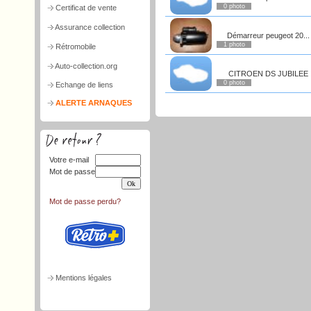
0 photo
Certificat de vente
Assurance collection
Démarreur peugeot 20...
1 photo
Rétromobile
Auto-collection.org
CITROEN DS JUBILEE
0 photo
Echange de liens
ALERTE ARNAQUES
Votre e-mail
Mot de passe
Mot de passe perdu?
Mentions légales