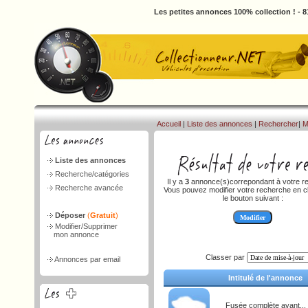
Les petites annonces 100% collection ! - 
Accueil
|
Liste des annonces
|
Rechercher
|
M
Liste des annonces
Recherche/catégories
Il y a
3
annonce(s)correpondant à votre r
Recherche avancée
Vous pouvez modifier votre recherche en cl
le bouton suivant :
Déposer
(
Gratuit
)
Modifier/Supprimer
mon annonce
Classer par
Annonces par email
Intitulé de l'annonce
Fusée complète avant...