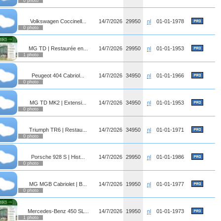
0 photo
Volkswagen Coccinell...
14/7/2026
29950
nl
01-01-1978
0 photo
MG TD | Restaurée en...
14/7/2026
29950
nl
01-01-1953
1 photo
Peugeot 404 Cabriol...
14/7/2026
34950
nl
01-01-1966
0 photo
MG TD MK2 | Extensi...
14/7/2026
34950
nl
01-01-1953
0 photo
Triumph TR6 | Restau...
14/7/2026
34950
nl
01-01-1971
0 photo
Porsche 928 S | Hist...
14/7/2026
29950
nl
01-01-1986
0 photo
MG MGB Cabriolet | B...
14/7/2026
19950
nl
01-01-1977
0 photo
Mercedes-Benz 450 SL...
14/7/2026
19950
nl
01-01-1973
1 photo