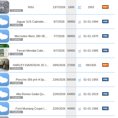
NSU
13/7/2026
1600
87
1953
2 photos
Jaguar XJS Cabriolet...
9/7/2026
39950
nl
01-01-1994
0 photo
Mercedes-Benz 280 SE...
7/7/2026
99950
nl
01-01-1970
0 photo
Ferrari Mondial Cabr...
6/7/2026
59950
nl
01-01-1985
1 photo
HARLEY-DAVIDSON JD 1...
28/6/2026
27000
49
09/1925
3 photos
Porsche 356 pré-A Sp...
23/6/2026
395000
nl
01-01-1955
0 photo
Alfa Romeo Giulia Qu...
22/6/2026
64950
nl
01-01-2019
0 photo
Ford Mustang Coupé |...
22/6/2026
44950
nl
01-01-1966
0 photo