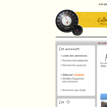
Les pe
Accueil
Liste des annonces
Recherche/catégories
Il y a
Recherche avancée
Vous 
Déposer
(
Gratuit
)
Modifier/Supprimer
mon annonce
Annonces par email