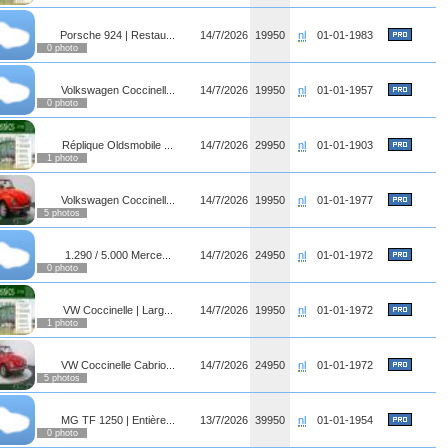
Porsche 924 | Restau...
14/7/2026
19950
nl
01-01-1983
0 photo
Volkswagen Coccinell...
14/7/2026
19950
nl
01-01-1957
0 photo
Réplique Oldsmobile ...
14/7/2026
29950
nl
01-01-1903
1 photo
Volkswagen Coccinell...
14/7/2026
19950
nl
01-01-1977
5 photos
1.290 / 5.000 Merce...
14/7/2026
24950
nl
01-01-1972
0 photo
VW Coccinelle | Larg...
14/7/2026
19950
nl
01-01-1972
1 photo
VW Coccinelle Cabrio...
14/7/2026
24950
nl
01-01-1972
5 photos
MG TF 1250 | Entière...
13/7/2026
39950
nl
01-01-1954
0 photo