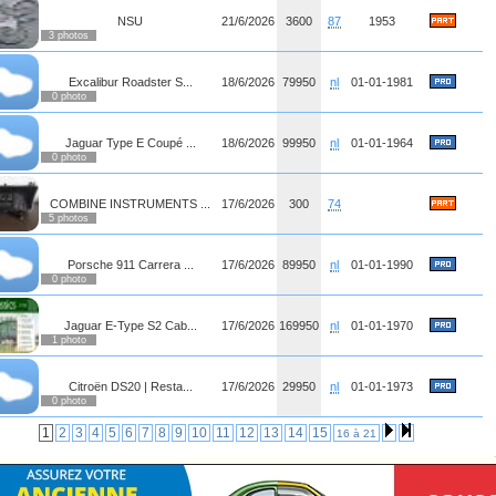
NSU
21/6/2026
3600
87
1953
3 photos
Excalibur Roadster S...
18/6/2026
79950
nl
01-01-1981
0 photo
Jaguar Type E Coupé ...
18/6/2026
99950
nl
01-01-1964
0 photo
COMBINE INSTRUMENTS ...
17/6/2026
300
74
5 photos
Porsche 911 Carrera ...
17/6/2026
89950
nl
01-01-1990
0 photo
Jaguar E-Type S2 Cab...
17/6/2026
169950
nl
01-01-1970
1 photo
Citroën DS20 | Resta...
17/6/2026
29950
nl
01-01-1973
0 photo
1
2
3
4
5
6
7
8
9
10
11
12
13
14
15
16 à 21