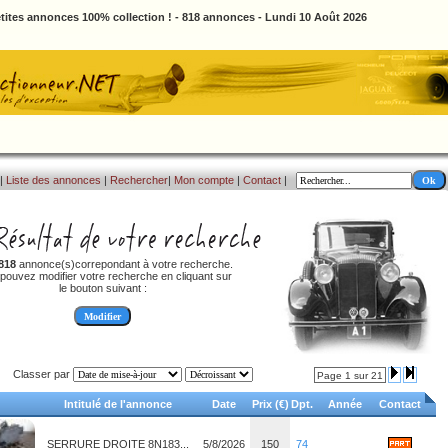
tites annonces 100% collection ! - 818 annonces - Lundi 10 Août 2026
|
Liste des annonces
|
Rechercher
|
Mon compte
|
Contact
|
818
annonce(s)correpondant à votre recherche.
pouvez modifier votre recherche en cliquant sur
le bouton suivant :
Classer par
Page 1 sur 21
Intitulé de l'annonce
Date
Prix (€)
Dpt.
Année
Contact
SERRURE DROITE 8N183...
5/8/2026
150
74