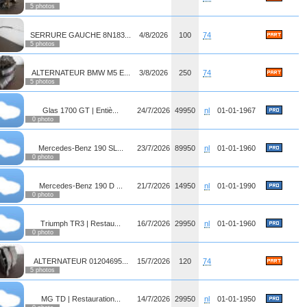
5 photos
SERRURE GAUCHE 8N183...
4/8/2026
100
74
5 photos
ALTERNATEUR BMW M5 E...
3/8/2026
250
74
5 photos
Glas 1700 GT | Entiè...
24/7/2026
49950
nl
01-01-1967
0 photo
Mercedes-Benz 190 SL...
23/7/2026
89950
nl
01-01-1960
0 photo
Mercedes-Benz 190 D ...
21/7/2026
14950
nl
01-01-1990
0 photo
Triumph TR3 | Restau...
16/7/2026
29950
nl
01-01-1960
0 photo
ALTERNATEUR 01204695...
15/7/2026
120
74
5 photos
MG TD | Restauration...
14/7/2026
29950
nl
01-01-1950