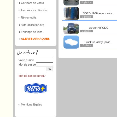
4 photos
Certificat de vente
Assurance collection
SG2D 1966 avec caiss...
5 photos
Rétromobile
Auto-collection.org
citroen 46 CDU
2 photos
Echange de liens
ALERTE ARNAQUES
Buick us army .polic...
0 photo
Votre e-mail
Mot de passe
Mot de passe perdu?
Mentions légales