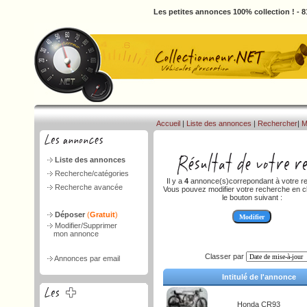
Les petites annonces 100% collection ! - 
Accueil
|
Liste des annonces
|
Rechercher
|
M
Liste des annonces
Recherche/catégories
Il y a
4
annonce(s)correpondant à votre r
Recherche avancée
Vous pouvez modifier votre recherche en cl
le bouton suivant :
Déposer
(
Gratuit
)
Modifier/Supprimer
mon annonce
Classer par
Annonces par email
Intitulé de l'annonce
Honda CR93