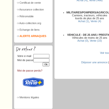
Achat (4)
,
Vente (466)
Certificat de vente
Assurance collection
MILITAIRES/POMPIERS/AGRICO
Camions, tracteurs, véhicules
Rétromobile
lourds de plus de 25 ans
Achat (1)
,
Vente (4)
Auto-collection.org
Echange de liens
VEHICULE - DE 25 ANS / PREST
ALERTE ARNAQUES
Véhicules de moins de 25 ans
Achat (0)
,
Vente (15)
Voir to
Votre e-mail
Mot de passe
Déposer une annonce
Mot de passe perdu?
Mentions légales