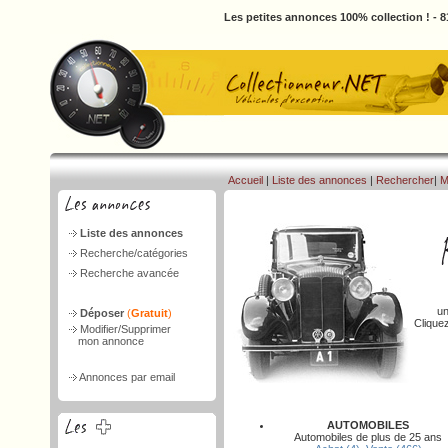
Les petites annonces 100% collection ! - 
Accueil
|
Liste des annonces
|
Rechercher
|
M
Liste des annonces
Recherche/catégories
Recherche avancée
un
Déposer
(
Gratuit
)
Clique
Modifier/Supprimer
mon annonce
Annonces par email
AUTOMOBILES
Automobiles de plus de 25 ans