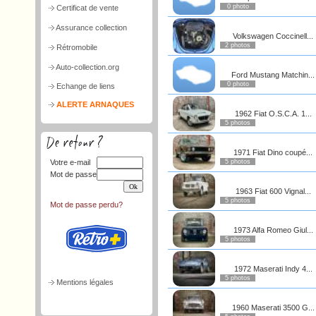
0 photo
Certificat de vente
Assurance collection
Volkswagen Coccinell...
2 photos
Rétromobile
Auto-collection.org
Ford Mustang Matchin...
0 photo
Echange de liens
ALERTE ARNAQUES
1962 Fiat O.S.C.A. 1...
5 photos
1971 Fiat Dino coupé...
Votre e-mail
5 photos
Mot de passe
1963 Fiat 600 Vignal...
5 photos
Mot de passe perdu?
1973 Alfa Romeo Giul...
5 photos
1972 Maserati Indy 4...
5 photos
Mentions légales
1960 Maserati 3500 G...