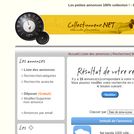
Les petites annonces 100% collection ! -
Accueil
|
Liste des annonces
|
Rechercher
|
M
Liste des annonces
Recherche/catégories
Il y a
15
annonce(s)correpondant à votre r
Recherche avancée
Vous pouvez modifier votre recherche en cl
le bouton suivant :
Déposer
(
Gratuit
)
Modifier/Supprimer
mon annonce
Classer par
Annonces par email
Intitulé de l'annonce
fiat panda 1000 séle...