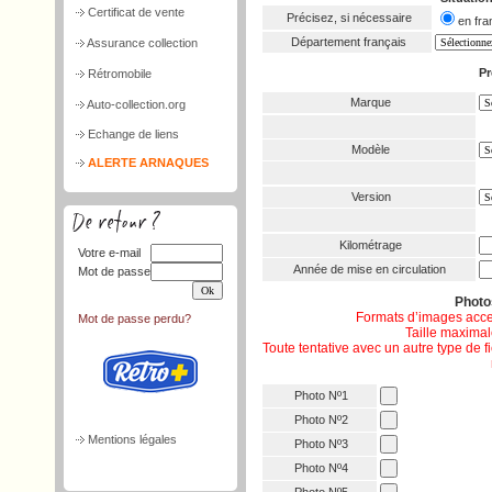
Certificat de vente
Précisez, si nécessaire
en f
Département français
Assurance collection
Pr
Rétromobile
Marque
Auto-collection.org
Echange de liens
Modèle
ALERTE ARNAQUES
Version
Kilométrage
Votre e-mail
Année de mise en circulation
Mot de passe
Phot
Formats d’images acce
Mot de passe perdu?
Taille maximale
Toute tentative avec un autre type de 
Photo Nº1
Photo Nº2
Mentions légales
Photo Nº3
Photo Nº4