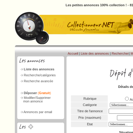
Les petites annonces 100% collection ! - 
Accueil
|
Liste des annonces
|
Rechercher
|
M
Liste des annonces
Recherche/catégories
Recherche avancée
Détails d
Déposer
(
Gratuit
)
Modifier/Supprimer
Rubrique
A
mon annonce
Catégorie
Titre de l'annonce
Annonces par email
Prix (maximum)
Etat
Situatio