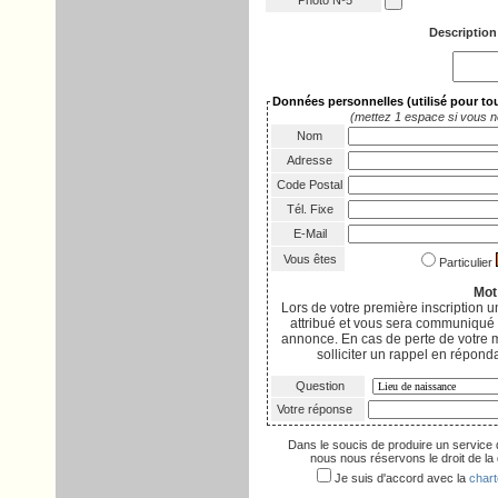
Photo Nº5
Description
Données personnelles
(utilisé pour t
(mettez 1 espace si vous n
Nom
Adresse
Code Postal
Tél. Fixe
E-Mail
Vous êtes
Particulier
Mot
Lors de votre première inscription
attribué et vous sera communiqué p
annonce. En cas de perte de votre 
solliciter un rappel en réponda
Question
Votre réponse
Dans le soucis de produire un service 
nous nous réservons le droit de la d
Je suis d'accord avec la
chart