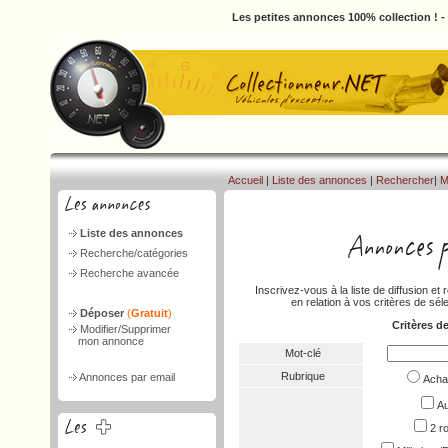
Les petites annonces 100% collection ! 
Accueil
|
Liste des annonces
|
Rechercher
|
M
Liste des annonces
Recherche/catégories
Recherche avancée
Inscrivez-vous à la liste de diffusion 
en relation à vos critères de séle
Déposer
(
Gratuit
)
Critères d
Modifier/Supprimer
mon annonce
Mot-clé
Rubrique
Annonces par email
Ach
Au
2 r