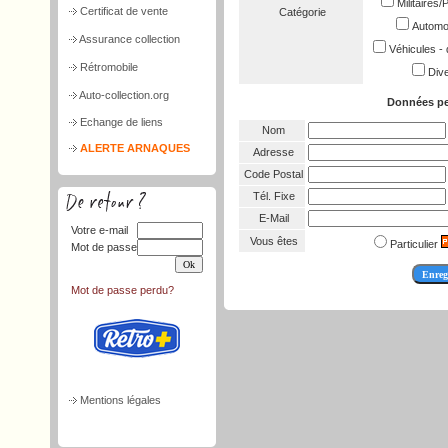
Militaires
Certificat de vente
Catégorie
Automob
Assurance collection
Véhicules - 
Rétromobile
Dive
Auto-collection.org
Données pe
Echange de liens
Nom
ALERTE ARNAQUES
Adresse
Code Postal
Tél. Fixe
E-Mail
Votre e-mail
Vous êtes
Particulier
Mot de passe
Mot de passe perdu?
Mentions légales