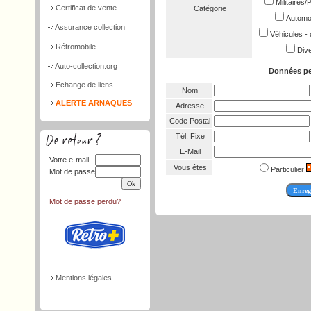
Militaires
Certificat de vente
Catégorie
Automob
Assurance collection
Véhicules - 
Rétromobile
Dive
Auto-collection.org
Données pe
Echange de liens
Nom
ALERTE ARNAQUES
Adresse
Code Postal
Tél. Fixe
E-Mail
Votre e-mail
Vous êtes
Particulier
Mot de passe
Mot de passe perdu?
Mentions légales