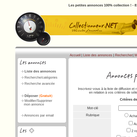
Les petites annonces 100% collection ! - 
Accueil
|
Liste des annonces
|
Rechercher
|
M
Liste des annonces
Recherche/catégories
Recherche avancée
Inscrivez-vous à la liste de diffusion 
en relation à vos critères de séle
Déposer
(
Gratuit
)
Critères d
Modifier/Supprimer
mon annonce
Mot-clé
Rubrique
Annonces par email
Ach
Au
2 r