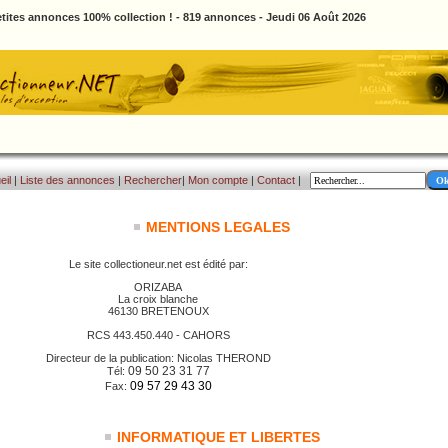
tites annonces 100% collection ! - 819 annonces - Jeudi 06 Août 2026
eil
|
Liste des annonces
|
Rechercher
|
Mon compte
|
Contact
|
MENTIONS LEGALES
Le site collectioneur.net est édité par:
ORIZABA
La croix blanche
46130 BRETENOUX
RCS 443.450.440 - CAHORS
Directeur de la publication: Nicolas THEROND
09 50 23 31 77
Tél:
09 57 29 43 30
Fax:
INFORMATIQUE ET LIBERTES