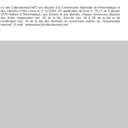
Le site Collectionneur.NET est déclaré à la Commission Nationale de l'Informatique et
des Libertés (CNIL) sous le n° 1170261. En application de la loi n° 78-17 du 6 janvier
1978 relative à l'informatique, aux fichiers et aux libertés, chaque annonceur dispose
des droits d'opposition (art. 26 de la loi), d'accès (art. 34 à 38 de la loi) et de
rectification (art. 36 de la loi) des données le concernant auprès du "responsable
Internet", E-mail : webmaster@collectionneur.net.